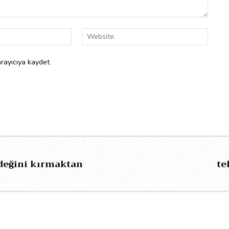
E-
Websit
Posta:*
rayıcıya kaydet.
değini kırmaktan
te