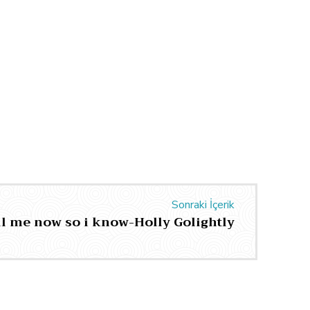
e:
Sonraki İçerik
ll me now so i know-Holly Golightly