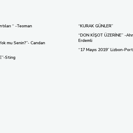
ıntıları “ -Teoman
“KURAK GÜNLER”
“DON KİŞOT ÜZERİNE” -Ah
Erdemli
 Yok mu Senin?”- Candan
“17 Mayıs 2019” Lizbon-Port
E”-Sting