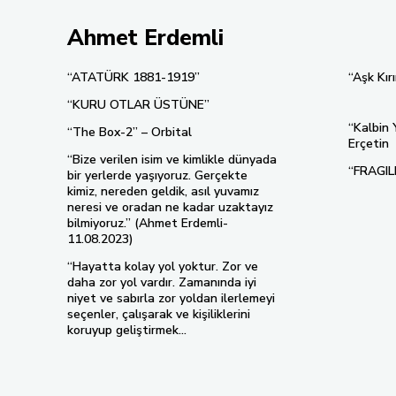
Ahmet Erdemli
“ATATÜRK 1881-1919”
“Aşk Kır
“KURU OTLAR ÜSTÜNE”
“Kalbin
“The Box-2” – Orbital
Erçetin
“Bize verilen isim ve kimlikle dünyada
“FRAGIL
bir yerlerde yaşıyoruz. Gerçekte
kimiz, nereden geldik, asıl yuvamız
neresi ve oradan ne kadar uzaktayız
bilmiyoruz.” (Ahmet Erdemli-
11.08.2023)
“Hayatta kolay yol yoktur. Zor ve
daha zor yol vardır. Zamanında iyi
niyet ve sabırla zor yoldan ilerlemeyi
seçenler, çalışarak ve kişiliklerini
koruyup geliştirmek...