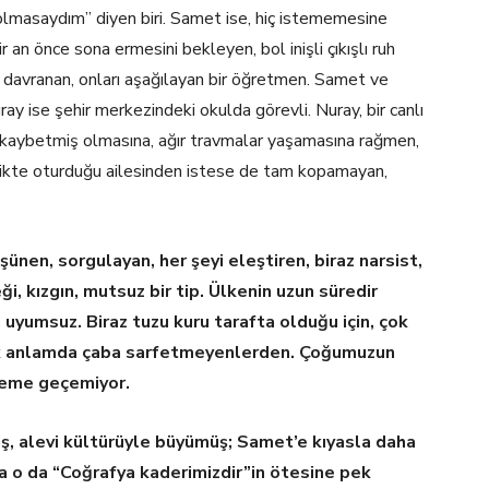
olmasaydım” diyen biri. Samet ise, hiç istememesine
 an önce sona ermesini bekleyen, bol inişli çıkışlı ruh
 davranan, onları aşağılayan bir öğretmen. Samet ve
ay ise şehir merkezindeki okulda görevli. Nuray, bir canlı
ı kaybetmiş olmasına, ağır travmalar yaşamasına rağmen,
rlikte oturduğu ailesinden istese de tam kopamayan,
nen, sorgulayan, her şeyi eleştiren, biraz narsist,
i, kızgın, mutsuz bir tip. Ülkenin uzun süredir
uyumsuz. Biraz tuzu kuru tarafta olduğu için, çok
rçek anlamda çaba sarfetmeyenlerden. Çoğumuzun
yleme geçemiyor.
ş, alevi kültürüyle büyümüş; Samet’e kıyasla daha
da o da “Coğrafya kaderimizdir”in ötesine pek