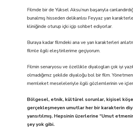
Filmde bir de Yüksel Aksu’nun başarıyla canlandırdığı
bunalmış hisseden delikanlısı Feyyaz yan karakterler
kliniğinde oturup içki içip sohbet ediyorlar.
Buraya kadar filmdeki ana ve yan karakterleri anla
filmle ilgili eleştirilerime geçiyorum.
Filmin senaryosu ve özellikle diyalogları çok iyi yazı
olmadığımız şekilde diyaloğu bol bir film. Yönetmeni
memleket meseleleriyle ilgili gözlemlerinin ve içlerin
Bölgesel, etnik, kültürel sorunlar, kişisel köşey
gerçekleşmeyen umutlar her bir karakterin diya
yansıtılmış. Hepsinin üzerlerine “Umut etmeni
şey yok gibi.