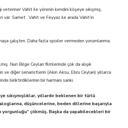
 veteriner Vahit ile yörenin kendini köşeye sıkışmış,
i var. Samet , Vahit ve Feyyaz ile arada Vahit’in
tmaya çalıştım. Daha fazla spoiler vermeden yorumlarıma,
lmış. Nuri Bilge Ceylan filmlerinde çok da alışık
n ve diğer senaristlerin (Akın Aksu, Ebru Ceylan) yıllarca
de biriktirdiklerinin bir harmanı sanki.
e sıkışmışlıklar, yıllardır beklenen bir türlü
loglarına, düşüncelerine, beden dillerine başarıyla
n yorgunluğu” çökmüş. Başka da yapabilecekleri bir