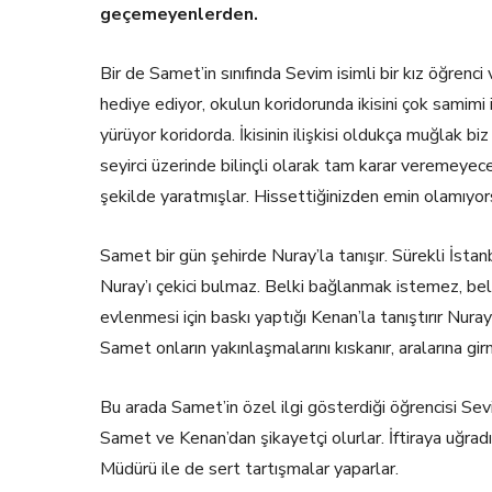
geçemeyenlerden.
Bir de Samet’in sınıfında Sevim isimli bir kız öğrenc
hediye ediyor, okulun koridorunda ikisini çok samimi
yürüyor koridorda. İkisinin ilişkisi oldukça muğlak b
seyirci üzerinde bilinçli olarak tam karar veremeyecek
şekilde yaratmışlar. Hissettiğinizden emin olamıyor
Samet bir gün şehirde Nuray’la tanışır. Sürekli İst
Nuray’ı çekici bulmaz. Belki bağlanmak istemez, bel
evlenmesi için baskı yaptığı Kenan’la tanıştırır Nuray’
Samet onların yakınlaşmalarını kıskanır, aralarına gir
Bu arada Samet’in özel ilgi gösterdiği öğrencisi Sevim
Samet ve Kenan’dan şikayetçi olurlar. İftiraya uğrad
Müdürü ile de sert tartışmalar yaparlar.