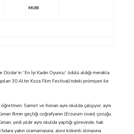
MUBI
e Dizdar’ın “En İyi Kadın Oyuncu” ödülü aldığı merakla
ılan 30.Altın Koza Film Festivali’ndeki prömiyeri ile
 öğretmen. Samet ve Kenan aynı okulda çalışıyor, aynı
Kenan filmin geçtiği coğrafyanın (Erzurum civarı) çocuğu.
an, yedi yıldır aynı okulda yaptığı görevinde, hak
ktidara yakın olamamasına, alevi kökenli olmasına