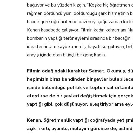
bağlıyor ve bu yüzden kızgın, “Keşke hiç öğretmen 
rağmen dördüncü yılını doldurduğu şark hizmetinin bir
haline göre öğrencilerine bazen iyi çoğu zaman kötü
Kenan kasabada çalışıyor. Filmin kadın kahramanı Nur
bombanın yaptığı terör eylemi sırasında bir bacağın
ideallerini tam kaybetmemiş, hayatı sorgulayan, bi
arayış içinde olan bilinçli bir genç kadın.
Filmin odağındaki karakter Samet. Okumuş, düşü
hepimizin biraz kendinden bir şeyler bulabileceğ
içinde bulunduğu politik ve toplumsal ortamla 
eleştirse de bir şeyleri değiştirmek için ge
yaptığı gibi, çok düşünüyor, eleştiriyor ama e
Kenan, öğretmenlik yaptığı coğrafyada yetişmi
açık fikirli, uyumlu, mülayim görünse de, aslın