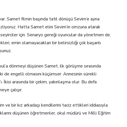
i var. Samet filmin başında tatil dönüşü Sevim’e ayna
 izliyoruz. Hatta Samet elini Sevim’in omzuna atarak
iz seyirciler için. Senaryo gereği oyuncular da yönetmen de,
leri, emin olamayacakları bir belirsizliği çok başarılı
sunuz.
anbul’a dönmeyi düşünen Samet, ilk görüşme sırasında
ki de engelli olmasını küçümser. Annesinin sürekli
ı. İkisi arasında bir çekim, yakınlaşma olur. Bu defa
meye çalışır.
 ve bir kız arkadaşı kendilerini taciz ettikleri iddiasıyla
ıklarını düşünen öğretmenler, okul müdürü ve Milli Eğitim