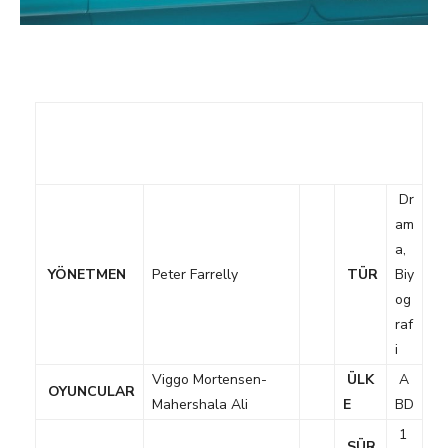
Dr
am
a,
YÖNETMEN
Peter Farrelly
TÜR
Biy
og
raf
i
Viggo Mortensen-
ÜLK
A
OYUNCULAR
Mahershala Ali
E
BD
1
SÜR