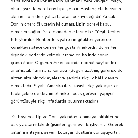
daha sonra da korumalığını yapmak üzere kavgacı, maço,
obur, işsiz İtalyan Tony Lip’i işe alır. Başlangıçta karısının
aksine Lip’in de siyahlarla arası pek iyi değildir. Ancak,
Don’ın önerdiği ücretin iyi olması, Lip’in görevi kabul
etmesini sağlar. Yola çıkmadan ellerine bir “Yeşil Rehber”
tutuşturulur. Rehberde siyahilerin gittikleri yerlerde
konaklayabilecekleri yerler gösterilmektedir. Bu yerler
dışındaki yerlerde kalmak istemeleri halinde sorun
çıkmaktadır. O günün Amerikasında normal sayılan bu
anormallik filmin ana konusu. (Bugün azalmış görünse de
alttan alta bir çok eyalet ve şehirde ırkçılık hâlâ devam
etmektedir. Siyahi Amerikalılara faşist, ırkçı yaklaşımlar
tepki çekse de devam etmekte, polis görevini yapıyor
görüntüsüyle ırkçı infazlarda bulunmaktadır.)
Yol boyunca Lip ve Don’ı yakından tanımaya, birbirlerine
bakış açılarındaki değişimleri görmeye başlıyoruz. Giderek
birbirini anlayan, seven, kollayan dostlara dönüşüyorlar.