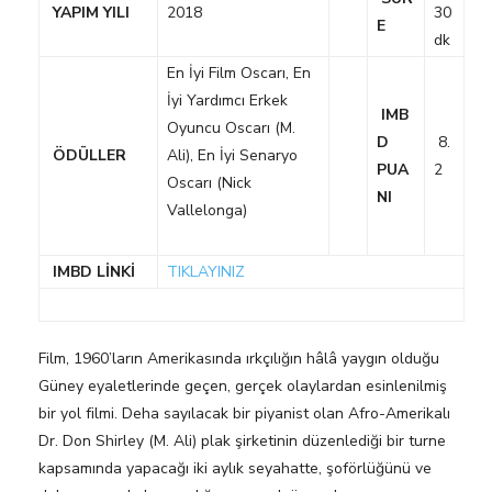
YAPIM YILI
2018
30
E
dk
En İyi Film Oscarı, En
İyi Yardımcı Erkek
IMB
Oyuncu Oscarı (M.
D
8.
ÖDÜLLER
Ali), En İyi Senaryo
PUA
2
Oscarı (Nick
NI
Vallelonga)
IMBD LİNKİ
TIKLAYINIZ
Film, 1960’ların Amerikasında ırkçılığın hâlâ yaygın olduğu
Güney eyaletlerinde geçen, gerçek olaylardan esinlenilmiş
bir yol filmi. Deha sayılacak bir piyanist olan Afro-Amerikalı
Dr. Don Shirley (M. Ali) plak şirketinin düzenlediği bir turne
kapsamında yapacağı iki aylık seyahatte, şoförlüğünü ve