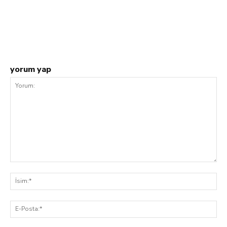
Facebook
Twitter
Pinterest
W
yorum yap
Yorum:
İsi
E-
Pos