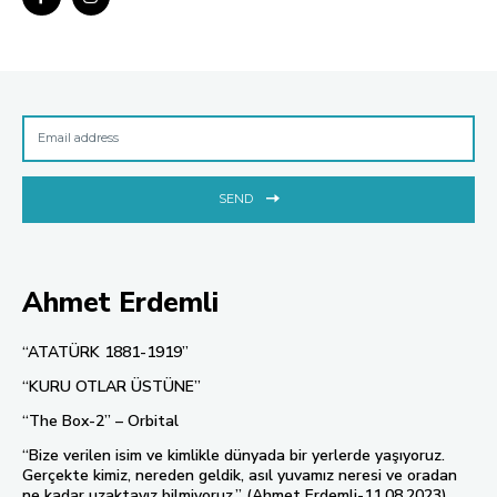
SEND
Ahmet Erdemli
“ATATÜRK 1881-1919”
“KURU OTLAR ÜSTÜNE”
“The Box-2” – Orbital
“Bize verilen isim ve kimlikle dünyada bir yerlerde yaşıyoruz.
Gerçekte kimiz, nereden geldik, asıl yuvamız neresi ve oradan
ne kadar uzaktayız bilmiyoruz.” (Ahmet Erdemli-11.08.2023)