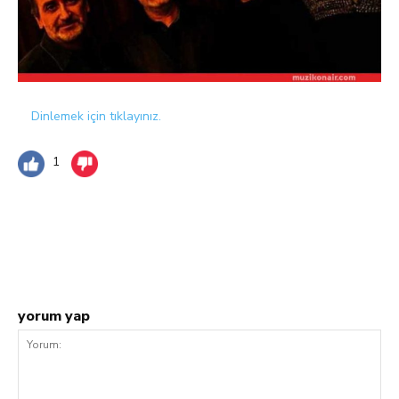
Dinlemek için tıklayınız.
1
Facebook
Twitter
Pinterest
W
yorum yap