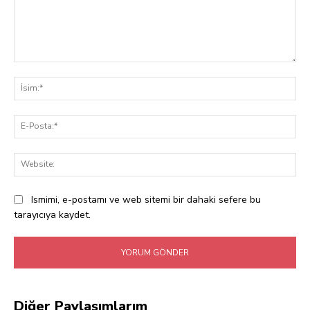
Yorum:
İsi
E-
Pos
Web
Ismimi, e-postamı ve web sitemi bir dahaki sefere bu
tarayıcıya kaydet.
Diğer Paylaşımlarım