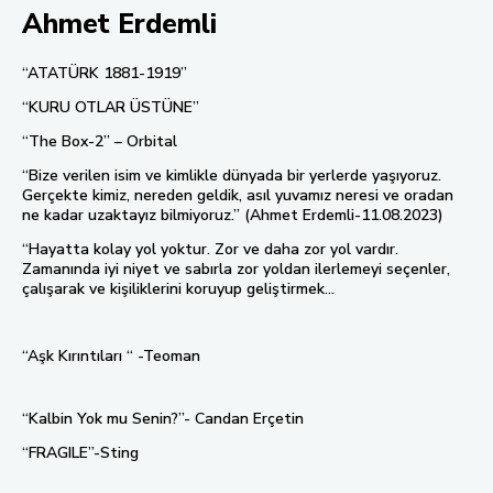
Ahmet Erdemli
“ATATÜRK 1881-1919”
“KURU OTLAR ÜSTÜNE”
“The Box-2” – Orbital
“Bize verilen isim ve kimlikle dünyada bir yerlerde yaşıyoruz.
Gerçekte kimiz, nereden geldik, asıl yuvamız neresi ve oradan
ne kadar uzaktayız bilmiyoruz.” (Ahmet Erdemli-11.08.2023)
“Hayatta kolay yol yoktur. Zor ve daha zor yol vardır.
Zamanında iyi niyet ve sabırla zor yoldan ilerlemeyi seçenler,
çalışarak ve kişiliklerini koruyup geliştirmek...
“Aşk Kırıntıları “ -Teoman
“Kalbin Yok mu Senin?”- Candan Erçetin
“FRAGILE”-Sting