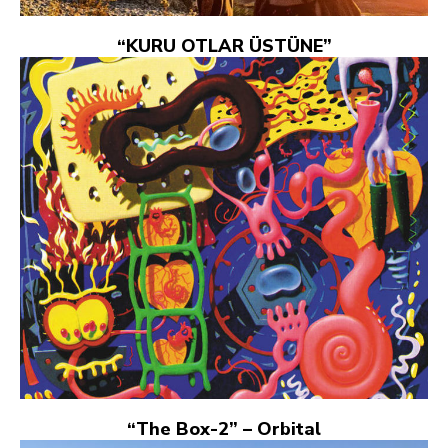
“KURU OTLAR ÜSTÜNE”
“The Box-2” – Orbital